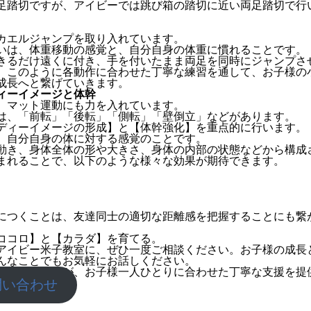
足踏切ですが、アイビーでは跳び箱の踏切に近い両足踏切で行
カエルジャンプを取り入れています。
いは、体重移動の感覚と、自分自身の体重に慣れることです。
きるだけ遠くに付き、手を付いたまま両足を同時にジャンプさ
、このように各動作に合わせた丁寧な練習を通して、お子様の
成長へと繋げていきます。
ィーイメージと体幹
、マット運動にも力を入れています。
は、「前転」「後転」「側転」「壁倒立」などがあります。
ディーイメージの形成】と【体幹強化】を重点的に行います。
、自分自身の体に対する感覚のことです。
動き、身体全体の形や大きさ、身体の内部の状態などから構成
まれることで、以下のような様々な効果が期待できます。
につくことは、友達同士の適切な距離感を把握することにも繋
ココロ】と【カラダ】を育てる。
アイビー米子教室に、ぜひ一度ご相談ください。お子様の成長
んなことでもお気軽にお話しください。
持つスタッフが、お子様一人ひとりに合わせた丁寧な支援を提
問い合わせ