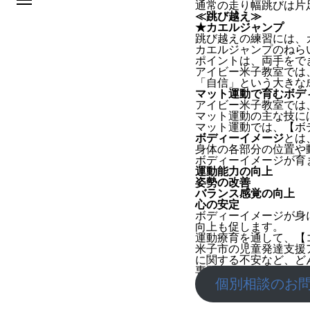
通常の走り幅跳びは片
≪跳び越え≫
★カエルジャンプ
跳び越えの練習には、
カエルジャンプのねら
ポイントは、両手をで
アイビー米子教室では
「自信」という大きな
マット運動で育むボデ
アイビー米子教室では
マット運動の主な技に
マット運動では、【ボ
ボディーイメージ
とは
身体の各部分の位置や
ボディーイメージが育
運動能力の向上
姿勢の改善
バランス感覚の向上
心の安定
ボディーイメージが身
向上も促します。
運動療育を通して、【
米子市の児童発達支援
に関する不安など、ど
専門的な知識と経験を
個別相談のお