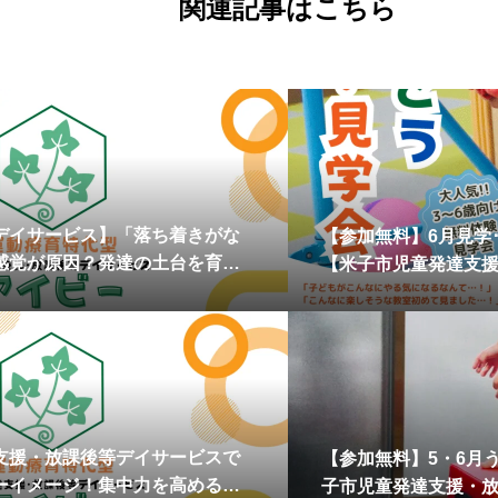
関連記事はこちら
デイサービス】「落ち着きがな
【参加無料】6月見学
感覚が原因？発達の土台を育む
【米子市児童発達支
ットトレーニング
支援・放課後等デイサービスで
【参加無料】5・6月
ーイメージ！集中力を高める運
子市児童発達支援・