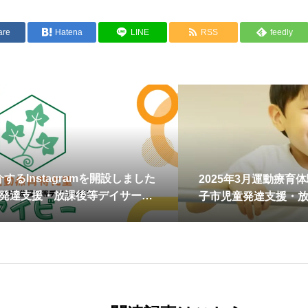
are
Hatena
LINE
RSS
feedly
するInstagramを開設しました
2025年3月運動療育
童発達支援・放課後等デイサービ
子市児童発達支援・