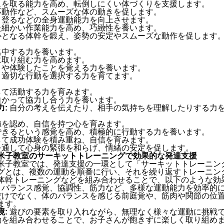
を取る能力を高め、転倒しにくい体づくりを支援します。
動作など、スムーズな体の動きを促します。
登るなどの全身運動能力を向上させます。
細かい作業能力を高め、巧緻性を養います。
となる体幹を鍛え、姿勢の安定やスムーズな動作を促します
集中する力を養います。
に取り組む力を高めます。
とや体験したことを覚える力を養います。
、適切な行動を選択する力を育てます。
して活動する力を育みます。
向かって協力し合う力を養います。
:
自分の考えを伝えたり、相手の気持ちを理解したりする力
を認め、自信を持つ心を育みます。
きるという感覚を高め、積極的に行動する力を養います。
して成功体験を積み重ね、自信を育みます。
通して心身の緊張を和らげ、情緒の安定を促します。
米子教室のサーキットトレーニングで効果的な発達支援
米子教室では、発達支援の一環として「サーキットトレーニン
グとは、複数の運動を順番に行い、それを繰り返すトレーニン
体幹トレーニングなどを組み合わせることで、以下のような効
バランス感覚、協調性、筋力など、多様な運動能力を効率的
けでなく、体のバランスを感じる前庭覚や、筋肉や関節の位
ます。
:
遊びの要素を取り入れながら、無理なく様々な運動に挑戦
を組み合わせることで、お子さんが飽きずに楽しく取り組め