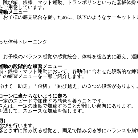
、跳び箱、鉄棒、マット運動、トランポリンといった器械体操
をご用意しています。
運動メニュー
、お子様の感覚統合を促すために、以下のようなサーキットト
った体幹トレーニング
、お子様のバランス感覚や感覚統合、体幹を総合的に鍛え、運
運動の段階的な練習メニュー
箱・鉄棒・マット運動において、各動作に合わせた段階的な練
作の練習メニューを一部ご紹介します。
分けて「助走」「踏切」「跳び越え」の３つの段階があります
コーンに当たらないように走る
一定のスピードで加速する感覚を養うことです。
さんは、一定の速度で加速することが難しい傾向にあります。
を通して、スムーズな加速を促します。
切）
跳びを行います。
落とさずに踏み切る感覚と、両足で踏み切る際にバランスを崩