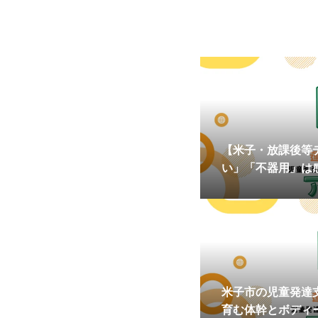
【米子・放課後等
い」「不器用」は
感覚統合とサーキ
米子市の児童発達
育む体幹とボディ