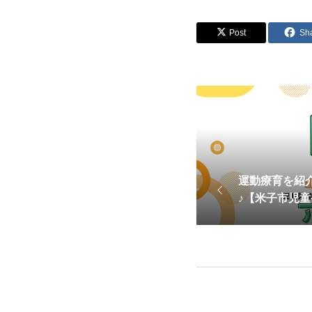
Post
Sh
運動療育を紹介
♪【米子市児
ス】