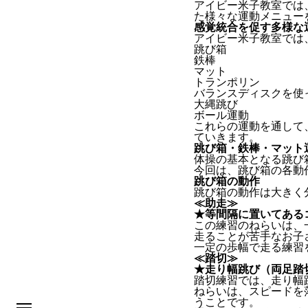
アイビー米子教室では
た様々な運動メニュー
感覚統合を促す多様な
アイビー米子教室では
跳び箱
鉄棒
マット
トランポリン
バランスディスクを使
大縄跳び
ボール運動
これらの運動を通して
ていきます。
跳び箱・鉄棒・マット
体操の基本となる跳び
今回は、跳び箱の各動
跳び箱の動作
跳び箱の動作は大きく
≪助走≫
★等間隔に置いてある
この練習のねらいは、
走ることが苦手なお子
一定の歩幅で走る練習
≪踏切≫
★走り幅跳び（両足踏
踏切練習では、走り幅
ねらいは、スピードを
うことです。