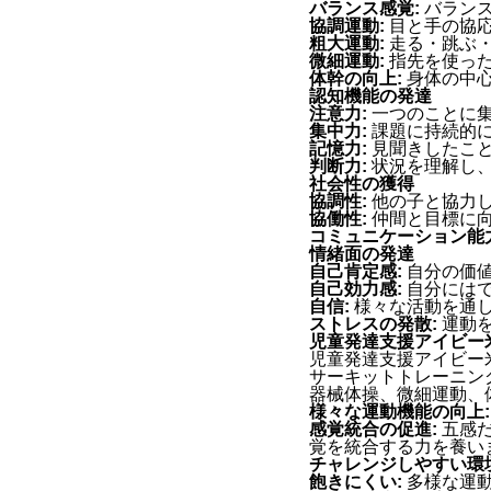
バランス感覚:
バランス
協調運動:
目と手の協応
粗大運動:
走る・跳ぶ・
微細運動:
指先を使った
体幹の向上:
身体の中心
認知機能の発達
注意力:
一つのことに
集中力:
課題に持続的
記憶力:
見聞きしたこ
判断力:
状況を理解し
社会性の獲得
協調性:
他の子と協力
協働性:
仲間と目標に
コミュニケーション能力
情緒面の発達
自己肯定感:
自分の価値
自己効力感:
自分にはで
自信:
様々な活動を通
ストレスの発散:
運動を
児童発達支援アイビー
児童発達支援アイビー
サーキットトレーニン
器械体操、微細運動、
様々な運動機能の向上:
感覚統合の促進:
五感だ
覚を統合する力を養い
チャレンジしやすい環境
飽きにくい:
多様な運動