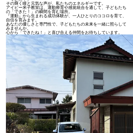
その輝く瞳と元気な声が、私たちのエネルギーです。
アイビー米子教室は、運動療育や感覚統合を通して、子どもたち
の「できた！」の瞬間を育む場所。
『運動』から生まれる成功体験が、一人ひとりのココロを育て、
自信を育みます。
あなたの優しさと専門性で、子どもたちの未来を一緒に照らして
みませんか。
心から「できたね！」と喜び合える仲間をお待ちしています。