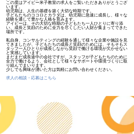
この度はアイビー米子教室の求人をご覧いただきありがとうござ
います。
幼児期は、人生の基礎を築く大切な時期です。
子どもたちのココロとカラダは、幼児期に急速に成長し、様々な
経験を通して豊かな人格を育みます。
アイビーは、その大切な時期の子どもたち一人ひとりに寄り添
い、成長と笑顔のために全力を尽くしたい人財が集まってできた
場所です。
私自身、コンサルティングの経験を通して様々な企業や施設を見
てきましたが、子どもたちの成長と笑顔のためには、そもそもス
タッフ一人ひとりが成長しながら笑顔で働ける環境が欠かせない
と実感しています。
まだまだ成長途中の会社ですが、スタッフが子どもたちのために
全力で働けるよう、会社として様々なサポートや環境づくりに取
り組んでまいります。
少しでも興味が湧いた方は気軽にお問い合わせください。
求人の相談・応募はこちら