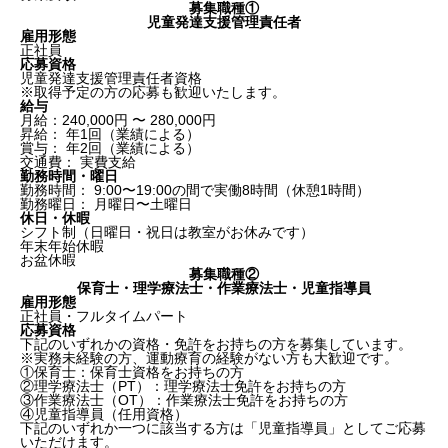
募集職種①
児童発達支援管理責任者
雇用形態
正社員
応募資格
児童発達支援管理責任者資格
※取得予定の方の応募も歓迎いたします。
給与
月給：240,000円 〜 280,000円
昇給： 年1回（業績による）
賞与： 年2回（業績による）
交通費： 実費支給
勤務時間・曜日
勤務時間： 9:00〜19:00の間で実働8時間（休憩1時間）
勤務曜日： 月曜日〜土曜日
休日・休暇
シフト制（日曜日・祝日は教室がお休みです）
年末年始休暇
お盆休暇
募集職種②
保育士・理学療法士・作業療法士・児童指導員
雇用形態
正社員・フルタイムパート
応募資格
下記のいずれかの資格・免許をお持ちの方を募集しています。
※実務未経験の方、運動療育の経験がない方も大歓迎です。
①保育士：保育士資格をお持ちの方
②理学療法士（PT）：理学療法士免許をお持ちの方
③作業療法士（OT）：作業療法士免許をお持ちの方
④児童指導員（任用資格）
下記のいずれか一つに該当する方は「児童指導員」としてご応募
いただけます。