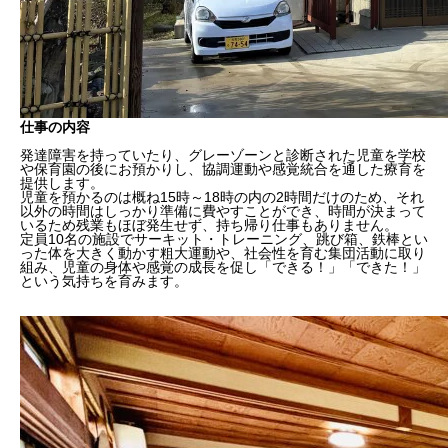
仕事の内容
発達障害を持っていたり、グレーゾーンと診断された児童を学校
や保育園の後にお預かりし、協調運動や感覚統合を通した療育を
提供します。
児童を預かるのは概ね15時～18時の内の2時間だけのため、それ
以外の時間はしっかり準備に費やすことができ、時間が決まって
いるため残業もほぼ発生せず、持ち帰り仕事もありません。
定員10名の施設でサーキット・トレーニング、跳び箱、鉄棒とい
った体を大きく動かす粗大運動や、社会性を育む集団活動に取り
組み、児童の身体や感覚の成長を促し「できる！」「できた！」
という気持ちを育みます。