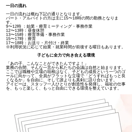
一日の流れ
一日の流れは概ね下記の通りとなります。
パート・アルバイトの方は主に15〜18時の間の勤務となりま
す。
9〜12時 ：始業・療育ミーティング・事務作業
12〜13時：昼食休憩
13〜15時：療育準備・事務作業
15〜17時：療育
17〜18時：お送り・片付け・終業
※利用状況に応じて始業・就業時間が前後する曜日もあります。
子どもに全力で向き合える環境
「あの子、こんなことができたんですよ！」
業務の合間、そんな一言から私たちの会議は自然と始まります。
ここでは職種や立場の垣根はなく、子どもの成長という一つのゴ
ールに向かって、全員がフラットな立場で「どうすればもっと良
くなるか」を自由に、そして誰よりも真剣に語り合います。
アイビーは、スタッフ一人ひとりが創造性を発揮し、福祉の仕事
を、もっと楽しく、もっと自由にできる環境を整えています。