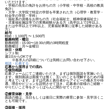
いただけます。
・学校の先生の免許をお持ちの方（小学校・中学校・高校の教員
免許）
・大学・大学院で特定の学部を卒業された方（心理学・教育学・
社会学の学部・学科）
・福祉系の資格をお持ちの方（社会福祉士、精神保健福祉士）
・児童福祉施設等での実務経験がある方（高卒以上で2年以上、
または中卒以上で3年以上、児童福祉事業に従事した経験がある
方）
給与
時給：1,100円 〜 1,500円
勤務時間・曜日
勤務時間：15:00〜18:30の間の3時間程度
勤務曜日：月〜金曜日
休日・休暇
シフト制
週1日からOKです
※各求人の詳細については気軽にお問い合わせ下さい。
相談・応募する
応募から採用までの流れ
①個別相談
応募フォームにてご連絡いただき、まずは個別面談を実施いたし
ます。個別面談は面接では無く、互いのことを理解するための場
と考えています。まずは代表と責任者からアイビーの働き方や待
遇、理念やビジョンを説明させて頂き、応募者の皆様のご経験・
やりたいこと等をざっくばらんに聞かせてください。
②療育体験・見学
面談の後は、当日もしくは後日に実際の療育に参加・見学頂くこ
とも可能です。
③面接・採用