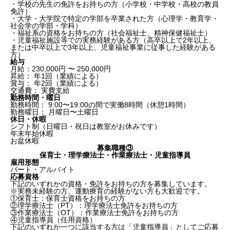
・学校の先生の免許をお持ちの方（小学校・中学校・高校の教員
免許）
・大学・大学院で特定の学部を卒業された方（心理学・教育学・
社会学の学部・学科）
・福祉系の資格をお持ちの方（社会福祉士、精神保健福祉士）
・児童福祉施設等での実務経験がある方（高卒以上で2年以上、
または中卒以上で3年以上、児童福祉事業に従事した経験がある
方）
給与
月給：230,000円 〜 250,000円
昇給： 年1回（業績による）
賞与： 年2回（業績による）
交通費： 実費支給
勤務時間・曜日
勤務時間： 9:00〜19:00の間で実働8時間（休憩1時間）
勤務曜日： 月曜日〜土曜日
休日・休暇
シフト制（日曜日・祝日は教室がお休みです）
年末年始休暇
お盆休暇
募集職種③
保育士・理学療法士・作業療法士・児童指導員
雇用形態
パート・アルバイト
応募資格
下記のいずれかの資格・免許をお持ちの方を募集しています。
※実務未経験の方、運動療育の経験がない方も大歓迎です。
①保育士：保育士資格をお持ちの方
②理学療法士（PT）：理学療法士免許をお持ちの方
③作業療法士（OT）：作業療法士免許をお持ちの方
④児童指導員（任用資格）
下記のいずれか一つに該当する方は「児童指導員」としてご応募