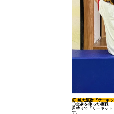
② 粗大運動『サーキ
◯
全身を使った挑戦
週替りで「サーキット
す。