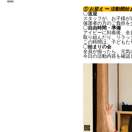
① お迎え 〜 活動開始
◯
送迎
スタッフが、お子様が
保護者の方のご負担を
◯
自由時間・準備
アイビーに到着後、全
取り組んだり、リラッ
この時間は、子どもた
◯
始まりの会
全員が揃ったら、元気
今日の活動内容を確認