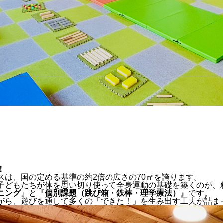
！
スは、国の定める基準の約2倍の広さの70㎡を誇ります。
子どもたちが体を思い切り使って全身運動の基礎を築くのが、
ニング
』と『
個別課題（跳び箱・鉄棒・理学療法）
』です。
がら、遊びを通して多くの「できた！」を生み出す工夫が詰ま