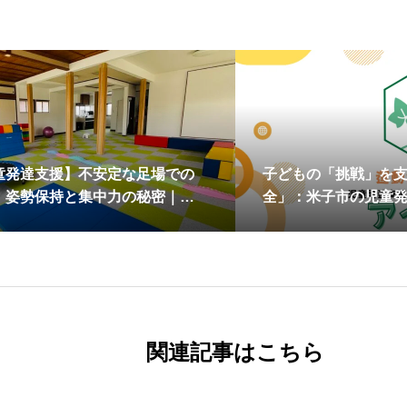
童発達支援】不安定な足場での
子どもの「挑戦」を
！姿勢保持と集中力の秘密｜放
全」：米子市の児童
ビス アイビー
サービス「アイビー」
関連記事はこちら