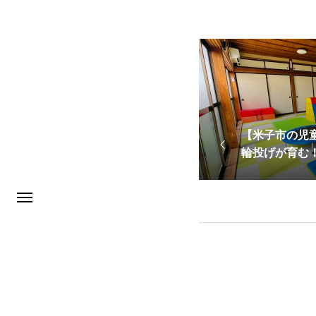
【米子市の児
輪投げが育む
課後等デイサー