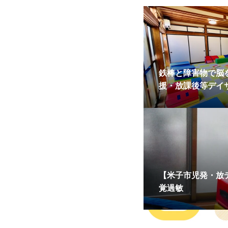
鉄棒と障害物で脳
援・放課後等デイ
動」と「空間認識
【米子市児発・放
覚過敏