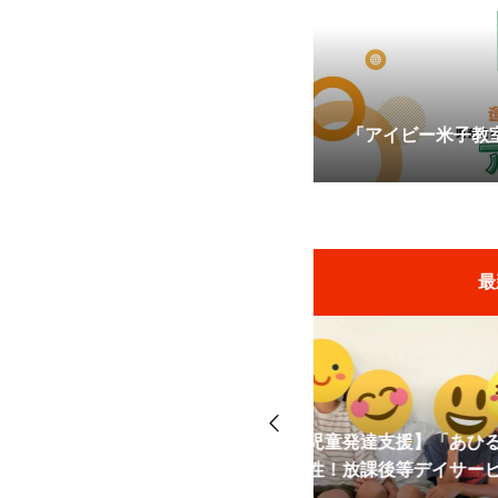
「アイビー米子教
最
鉄棒と障害物で脳
発達支援】「あひる電車」で育む
援・放課後等デイ
放課後等デイサービスの運動療育
ッフ紹介を公開しました！
【第3弾】スタッ
動」と「空間認識
2026.07.27
2025.10.01