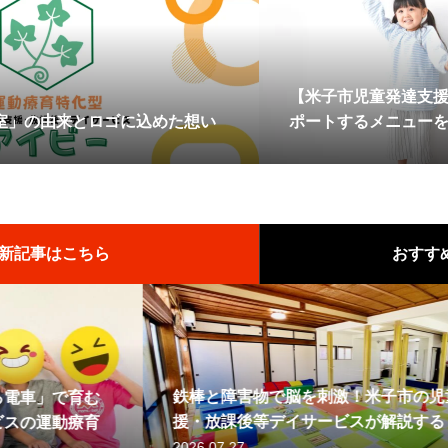
【米子市児童発達支
室」の由来とロゴに込めた想い
ポートするメニュー
新記事はこちら
おすす
を刺激！米子市の児童発達支
【米子市の児童発達
サービスが解説する「協調運
ス】「逆上がり」の
フ紹介を公開しました！
【第4弾】スタッフ紹
能力」の秘密
育む理由
2026.07.21
2026.02.10