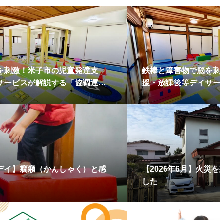
を刺激！米子市の児童発達支
鉄棒と障害物で脳を
サービスが解説する「協調運
援・放課後等デイサ
能力」の秘密
動」と「空間認識能
デイ】癇癪（かんしゃく）と感
【2026年6月】火
した