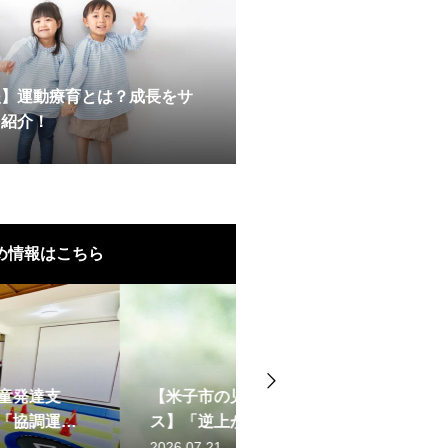
援】運動療育とは？成長をサ
を紹介！
め情報はこちら
支援・放課後等デイサービ
鉄棒と障害物で脳を刺激
【米子市】運動不足と発
挑戦が子どもの自己肯定感を
援・放課後等デイサービ
介を公開しました！
援・放課後等デイサービ
動」と「空間認識能力」
2026.07.13
2025.07.29