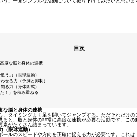
いう、一見シンプルな活動について掘り下げてみたいと思いま
目次
高度な脳と身体の連携
目で追う力（眼球運動）
を合わせる力（予測と抑制）
幅を知る力（身体図式）
た！」を積み重ねる
度な脳と身体の連携
ら、タイミングよく足を開いてジャンプする。ただそれだけの
見ると、脳と身体の非常に高度な連携が必要な活動です。この
要素がたくさん詰まっています。
う力（眼球運動）
ボールのスピードや方向を正確に捉える力が必要です。これは