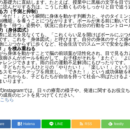
の基礎力に直結します。たとえば、授業中に黒板の文字を目で
に読んだりする力は、こうした動くものをしっかりと目で追う
せる力（予測と抑制）
「今だ！」という瞬間に身体を動かす判断力と、そのタイミン
制機能」を養うことにつながります。ボールが来る前に動いて
番を「待つ」姿勢や、状況に合わせて自分の行動をコントロー
る力（身体図式）
際に足元を見なくても、「これくらい足を開けばボールにぶつ
です。これを「身体図式」と呼びます。自分の身体のサイズ感
物にぶつからずに歩くなど、社会生活でのスムーズで安全な身
！」を積み重ねる
がら身体を動かすことで脳の前頭葉が活性化され、目で見る力
親御さんがボールを転がして、お子様がそれを「またぐ」「よ
ャレンジできます。雨の日の運動不足解消にもぴったりです。
、子どもたち一人ひとりの「やりたい！」「楽しい！」という
るスモールステップを用意し、「できた！」という成功体験を
。これからも、子どもたちが自信を持って社会へ羽ばたけるよ
まいります。
Instagramでは、日々の療育の様子や、発達に関するお役
の成長のヒントを見つけてください。
ーはこちら
are
Hatena
LINE
RSS
feedly