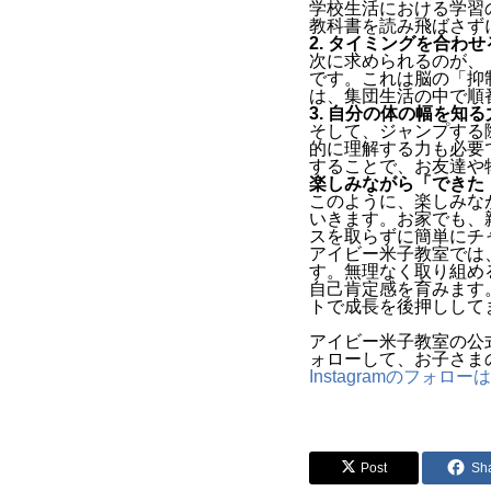
学校生活における学習
教科書を読み飛ばさず
2. タイミングを合わ
次に求められるのが、
です。これは脳の「抑
は、集団生活の中で順
3. 自分の体の幅を知
そして、ジャンプする
的に理解する力も必要
することで、お友達や
楽しみながら「できた
このように、楽しみな
いきます。お家でも、
スを取らずに簡単にチ
アイビー米子教室では
す。無理なく取り組め
自己肯定感を育みます
トで成長を後押しして
アイビー米子教室の公式
ォローして、お子さま
Instagramのフォロ
Post
Sh