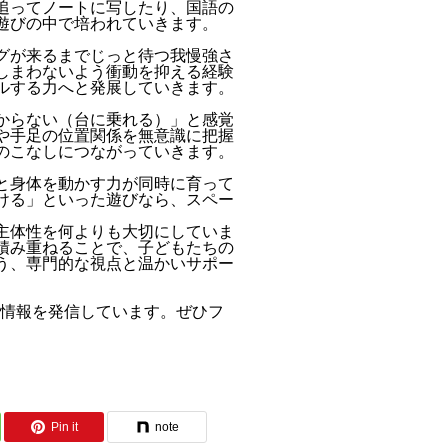
追ってノートに写したり、国語の
遊びの中で培われていきます。
グが来るまでじっと待つ我慢強さ
しまわないよう衝動を抑える経験
ルする力へと発展していきます。
からない（台に乗れる）」と感覚
や手足の位置関係を無意識に把握
のこなしにつながっていきます。
と身体を動かす力が同時に育って
ける」といった遊びなら、スペー
主体性を何よりも大切にしていま
積み重ねることで、子どもたちの
う、専門的な視点と温かいサポー
立ち情報を発信しています。ぜひフ
Pin it
note