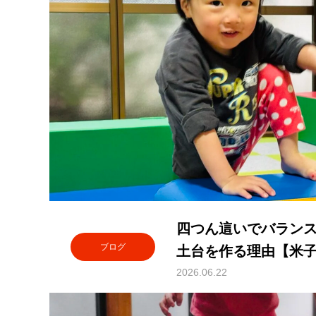
四つん這いでバラン
ブログ
土台を作る理由【米
後等デイサービス】
2026.06.22