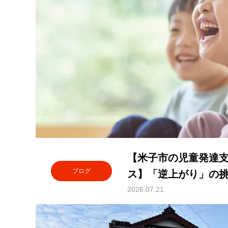
【米子市の児童発達
ブログ
ス】「逆上がり」の
を育む理由
2026.07.21