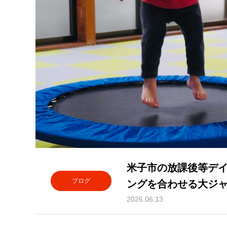
米子市の放課後等デ
ブログ
ングを合わせる大ジ
の脳を育てる児童発
2026.06.13