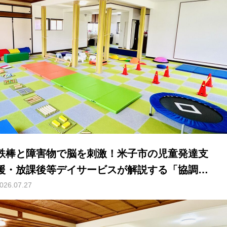
鉄棒と障害物で脳を刺激！米子市の児童発達支
援・放課後等デイサービスが解説する「協調運
動」と「空間認識能力」の秘密
026.07.27