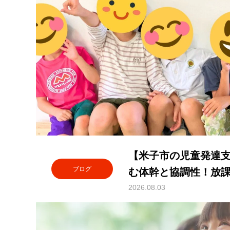
【米子市の児童発達
ブログ
む体幹と協調性！放
療育
2026.08.03