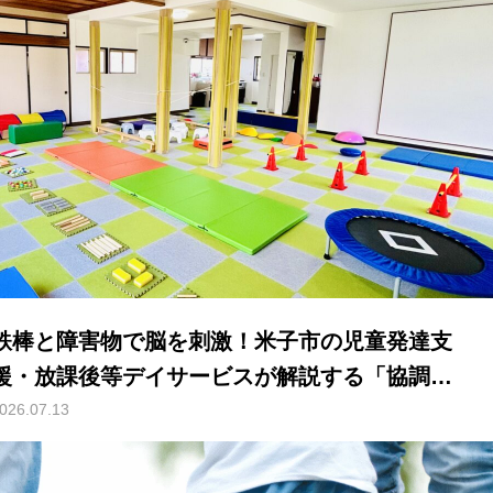
鉄棒と障害物で脳を刺激！米子市の児童発達支
援・放課後等デイサービスが解説する「協調運
動」と「空間認識能力」の秘密
026.07.13