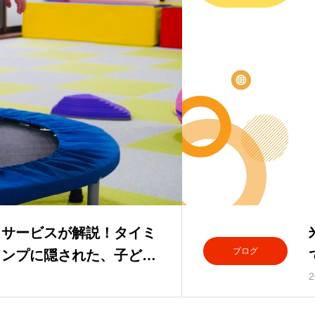
イサービスが解説！タイミ
ブログ
ャンプに隠された、子ども
達支援の秘密
2