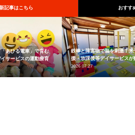
新記事はこちら
おすす
を刺激！米子市の児童発達支
【米子市の児童発達
【開催報告】米子市
サービスが解説する「協調運
ス】「逆上がり」の
フ紹介を公開しました！
合と運動療育で子ど
能力」の秘密
育む理由
2026.07.21
2025.08.05