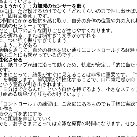
高まっていきます。
ゅようかく）：力加減のセンサーを磨く
めには、ただ投げるだけでなく「どれくらいの力で押し出せば
が「固有受容覚」です。
や関節にかかる抵抗を感じ取り、自分の身体の位置や力の入れ
加減のセンサー」です。
だと、以下のような困りごとが生じやすくなります。
芯が折れる、または弱すぎて文字がかすれる
に、つい強く握りすぎてしまう
しまうことがある
活動を通じて、自分の身体を思い通りにコントロールする経験
学ぶことにも繋がっているのです。
性化させる
は、紙コップが紐に沿って動くため、軌道が安定し「的に当た
です。
さまにとって、結果がすぐに見えることは非常に重要です。「
」を刺激します。前頭葉が活性化することで、自己肯定感が向
という意欲が引き出されます。
「自分はできるんだ」という自信を持てるよう、小さなステッ
り組める環境づくりを心がけています。
「コントロール」の練習は、ご家庭にあるものでも手軽に実践
を作る
箱やカゴを的にする
々に距離を伸ばしていく
でも、お子さまにとっては立派な療育の時間になります。ぜひ