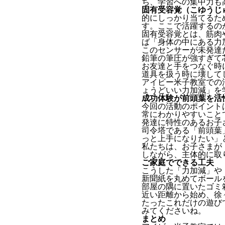
ち、学習への集中力も
固有受容覚（こゆうじ
的にしっかり当てるた
す。ここで活躍するの
固有受容覚とは、筋肉
ば「身体の中にある力
このセンサーが未発達
鉛筆の筆圧が強すぎて
お友達と手をつなぐ時
道具を扱う時に壊して
アイビー米子教室での
ょうどいい力加減」を
成功体験が前頭葉を活
今回の活動のポイント
常にわかりやすいこと
発達に特性のあるお子
司令塔である「前頭葉
っと上手になりたい」
私たちは、お子さまが
しながら、主体的に取
ご家庭でできる工夫
こうした「力加減」や
新聞紙を丸めてボール
部屋の隅に置いたゴミ
近い距離から始め、徐
たったこれだけの遊び
みてくださいね。
まとめ