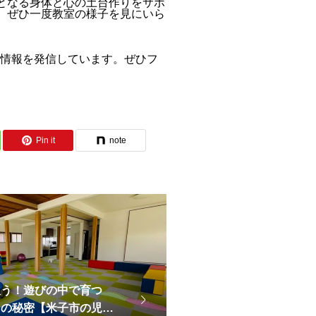
となる身体と心の土台作りをサポ
、ぜひ一度教室の様子を見にいら
。
立ち情報を発信しています。ぜひフ
Pin it
note
狙う！遊びの中で育つ
」の秘密【米子市の児童