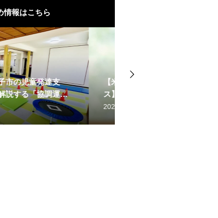
め情報はこちら
支援・放課後等デイサービ
鉄棒と障害物で脳を刺激
の保育・福祉勉強会｜感覚統
挑戦が子どもの自己肯定感を
援・放課後等デイサービ
もの発達を支える
新ユニフォームお披露目
動」と「空間認識能力」
2026.07.13
2025.05.17