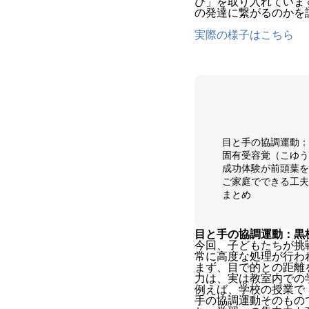
び」を取り入れていま
の発達に繋がるのかを
実際の様子はこちら
目と手の協調運動：
固有受容覚（こゆう
成功体験が前頭葉を
ご家庭でできる工夫
まとめ
目と手の協調運動：黒
今回、子どもたちが挑
常に高度な処理が行わ
まず、目で的との距離
力は、実は教室内での
例えば、学校の授業で
手の協調運動そのもの