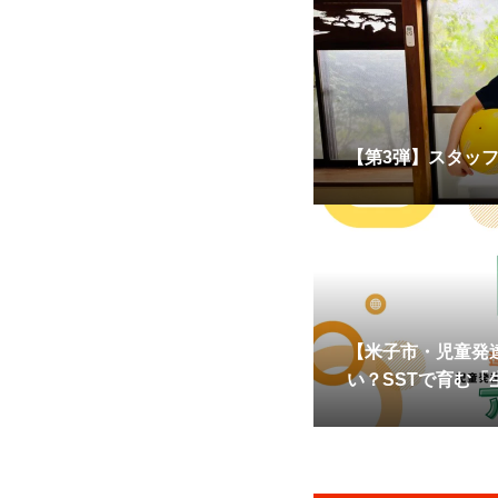
【第3弾】スタッ
【米子市・児童発
い？SSTで育む「