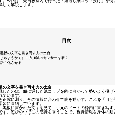
す。今回は、先日教室内で行った「紐通し紙コップ投げ」を例
詳しく解説します。
目次
黒板の文字を書き写す力の土台
じゅようかく）：力加減のセンサーを磨く
活性化させる
板の文字を書き写す力の土台
戦したのは、紐に通した紙コップを的に向かって勢いよく投げ
れています。
を正確に測り、その情報に合わせて腕を動かす。これを「目と
学習に直結しています。
「黒板に書かれた文字を見て、手元のノートの枠内に書き写す
です。遊びの中でこの感覚を養うことで、視覚情報を身体の動