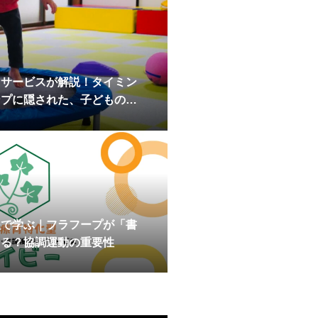
イサービスが解説！タイミン
ンプに隠された、子どもの脳
援の秘密
援で学ぶ｜フラフープが「書
てる？協調運動の重要性