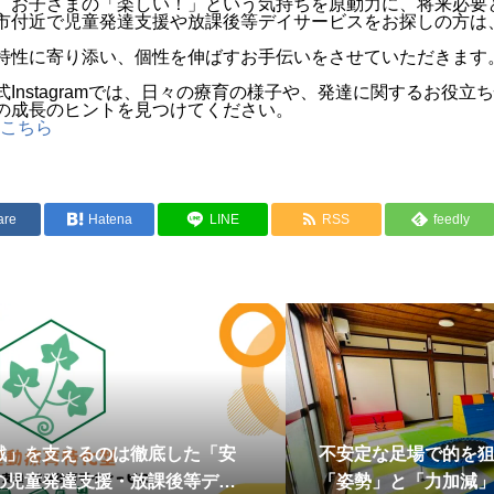
、お子さまの「楽しい！」という気持ちを原動力に、将来必要
市付近で児童発達支援や放課後等デイサービスをお探しの方は
特性に寄り添い、個性を伸ばすお手伝いをさせていただきます
Instagramでは、日々の療育の様子や、発達に関するお役
の成長のヒントを見つけてください。
ーはこちら
are
Hatena
LINE
RSS
feedly
戦」を支えるのは徹底した「安
不安定な足場で的を
の児童発達支援・放課後等デイ
「姿勢」と「力加減