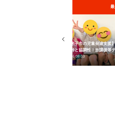
最
鉄棒と障害物で脳
発達支援】「あひる電車」で育む
援・放課後等デイ
放課後等デイサービスの運動療育
ッフ紹介を公開しました！
【第3弾】スタッ
動」と「空間認識
2026.07.27
2025.10.01