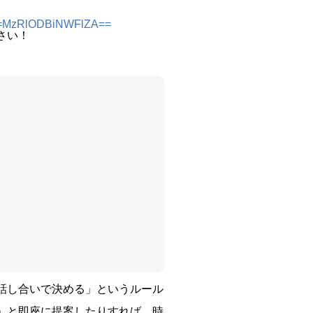
gsh=MzRlODBiNWFlZA==
さい！
話し合いで決める」というルール
」と即座に提案したりすれば、時