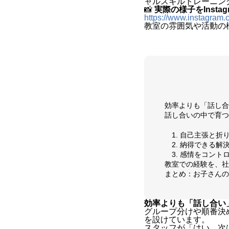
ャルスキルトレーニン
📸
実際の様子をInsta
https://www.instagr
教室の雰囲気や活動の
効率よりも「話し合
話し合いの中で育つ
1. 自己主張と
2. 納得できる
3. 感情をコント
教室での経験を、社
まとめ：お子さんの
効率よりも「話し合い
グループ分けや順番決
を設けています。
スタッフが「はい、次