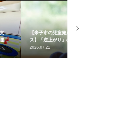
支援・放課後等デイサービ
鉄棒と障害物で脳を刺激
】3歳・4歳からの療育は必
挑戦が子どもの自己肯定感を
援・放課後等デイサービ
る運動療育のメリットとは
「アイビー米子教室」の
動」と「空間認識能力」
2026.07.13
2025.10.28