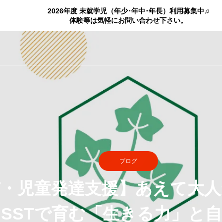
2026年度 未就学児（年少･年中･年長）利用募集中♫
体験等は気軽にお問い合わせ下さい。
ブログ
市・児童発達支援】あえて大人
SSTで育む「生きる力」と