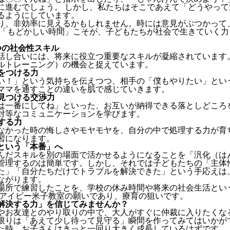
に進むでしょう。 しかし、私たちはそこであえて「どうやっ
るようにしています。
り、非効率に見えるかもしれません。時には意見がぶつかって
の「もどかしい時間」こそが、子どもたちが社会で生きていく
つの社会性スキル
話し合いには、将来に役立つ重要なスキルが凝縮されています
キルトレーニング）の機会と捉えています。
いをつける力
い！」という気持ちを伝えつつ、相手の「僕もやりたい」とい
ママを通すことの違いを肌で感じていきます。
を見つける交渉力
は一番にしてね」といった、お互いが納得できる落としどころ
対等なコミュニケーションを学びます。
ルする力
なかった時の悔しさやモヤモヤを、自分の中で処理する力が育
習になります。
という「本番」へ
んだスキルを別の場面で活かせるようになることを「汎化（は
管理するのは簡単です。しかし、それでは子どもたちの「主体
た」「自分たちだけでトラブルを解決できた」という手応えは
ながります。
場所で練習したことを、学校の休み時間や将来の社会生活とい
ちアイビー米子教室の願いであり、療育の狙いです。
解決する力」を信じてみませんか？
やお友達とのやり取りの中で、大人がすぐに仲裁に入りたくな
限りは「あえて少し待って見守る」瞬間を作ってみてはいかが
た時、お子さんはきっと一回り大きく成長しているはずです。