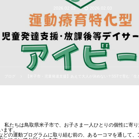
2026.02.02
2026.02.03
ブログ
【米子市・児童発達支援】あえて大人が決めない？SSTで育む「生
。 私たちは鳥取県米子市で、お子さま一人ひとりの個性に寄
います。
などの運動プログラムに取り組む前の、ある一コマを通して、ア