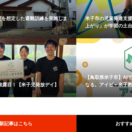
火災を想定した避難訓練を実施しま
米子市の児童発達支
上がり」が学習の土
【鳥取県米子市】AI
披露目！【米子児発放デイ】
なる。アイビー米子教
新記事はこちら
おすす