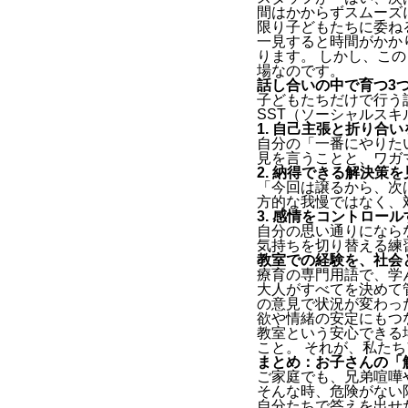
間はかからずスムーズ
限り子どもたちに委ね
一見すると時間がかか
ります。 しかし、こ
場なのです。
話し合いの中で育つ3
子どもたちだけで行う
SST（ソーシャルス
1. 自己主張と折り合
自分の「一番にやりた
見を言うことと、ワガ
2. 納得できる解決策
「今回は譲るから、次
方的な我慢ではなく、
3. 感情をコントロー
自分の思い通りになら
気持ちを切り替える練
教室での経験を、社会
療育の専門用語で、学
大人がすべてを決めて
の意見で状況が変わっ
欲や情緒の安定にもつ
教室という安心できる
こと。 それが、私た
まとめ：お子さんの「
ご家庭でも、兄弟喧嘩
そんな時、危険がない
自分たちで答えを出せ