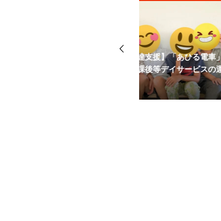
鉄棒と障害物で脳
発達支援】「あひる電車」で育む
【米子市】運動不
援・放課後等デイ
放課後等デイサービスの運動療育
ッフ紹介を公開しました！
援・放課後等デイ
動」と「空間認識
2026.07.27
2025.07.29