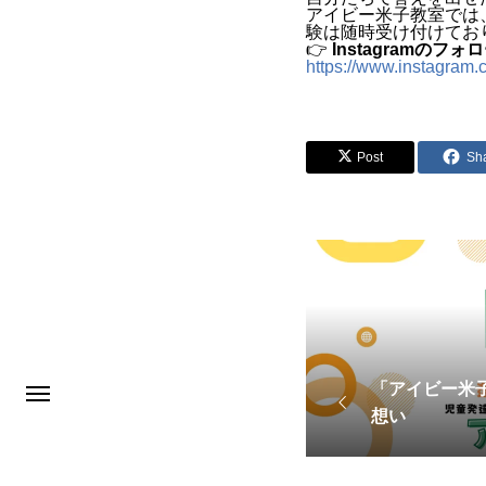
アイビー米子教室では
験は随時受け付けてお
👉
Instagramのフ
https://www.instagram
Post
Sh
「アイビー米
想い