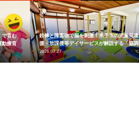
を刺激！米子市の児童発達支
【米子市の児童発達
足と発達の関係【児童発達支
【米子・児童発達支援
サービスが解説する「協調運
ス】「逆上がり」の
サービス】
要？早期からはじめ
能力」の秘密
育む理由
2026.07.21
2025.08.28