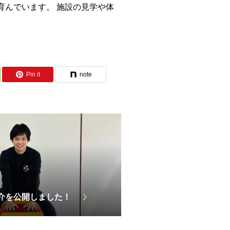
育んでいます。 施設の見学や体
Pin it
note
介を公開しました！