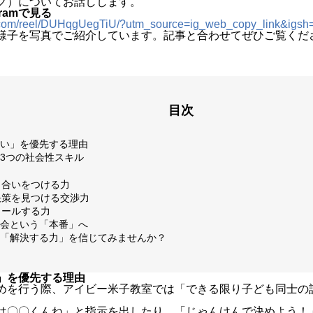
グ）についてお話しします。
gramで見る
am.com/reel/DUHqgUegTiU/?utm_source=ig_web_copy_link&i
様子を写真でご紹介しています。記事と合わせてぜひご覧くだ
目次
い」を優先する理由
3つの社会性スキル
折り合いをつける力
解決策を見つける交渉力
ロールする力
会という「本番」へ
「解決する力」を信じてみませんか？
」を優先する理由
めを行う際、アイビー米子教室では「できる限り子ども同士の
は〇〇くんね」と指示を出したり、「じゃんけんで決めよう！