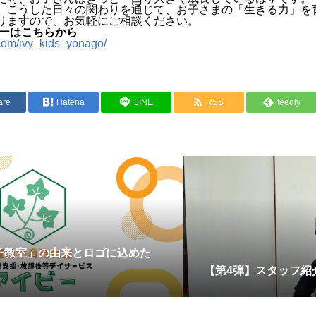
、こうした日々の関わりを通じて、お子さまの「生きる力」を
りますので、お気軽にご相談ください。
ォローはこちらから
.com/ivy_kids_yonago/
are
Hatena
LINE
RSS
feedly
子教室」の由来とロゴに込めた
【第4弾】スタッフ紹