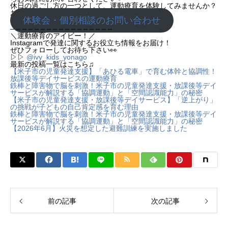
休日の過ごし方の一つとして、運動療育を体験してみませんか？
お子様の笑顔と成長を応援します😊
体験会・個別相談のお問い合わせ
– – – – – – – – – – – – – – – – –
＼運動療育のアイビー！／
Instagramで発達に関するお役立ち情報をお届け！
ぜひフォローしてお待ち下さい👀
▷▷
@ivy_kids_yonago
最新の投稿一覧はこちら♫
【米子市の児童発達支援】「あひる電車」で育む体幹と協調性！
放課後等デイサービスの運動療育
鉄棒と障害物で脳を刺激！米子市の児童発達支援・放課後等デイ
サービスが解説する「協調運動」と「空間認識能力」の秘密
【米子市の児童発達支援・放課後等デイサービス】「逆上がり」
の挑戦が子どもの自己肯定感を育む理由
鉄棒と障害物で脳を刺激！米子市の児童発達支援・放課後等デイ
サービスが解説する「協調運動」と「空間認識能力」の秘密
【2026年6月】火災を想定した避難訓練を実施しました
前の記事
次の記事