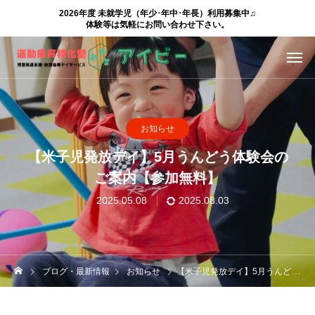
2026年度 未就学児（年少･年中･年長）利用募集中♫
体験等は気軽にお問い合わせ下さい。
お知らせ
【米子児発放デイ】5月うんどう体験会の
ご案内【参加無料】
2025.05.08
2025.08.03
ブログ・最新情報
お知らせ
【米子児発放デイ】5月うんどう体験会のご案内【参加無料】