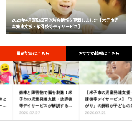
2025年4月運動療育体験会情報を更新しました【米子市児
童発達支援・放課後等デイサービス】
最新記事はこちら
おすすめ情報はこちら
鉄棒と障害物で脳を刺激！米
【第3弾】スタッフ紹介を公
【米子市の児童発達支援・放
【米子・放課後等デイサービ
子市の児童発達支援・放課後
開しました！
課後等デイサービス】「逆上
ス】「落ち着きがない」「不
等デイサービスが解説する
がり」の挑戦が子どもの自己
器用」は感覚が原因？発達の
2025.10.01
「協調運動」と「空間認識能
肯定感を育む理由
土台を育む感覚統合とサーキ
2026.07.27
2026.07.21
2025.09.04
力」の秘密
ットトレーニング