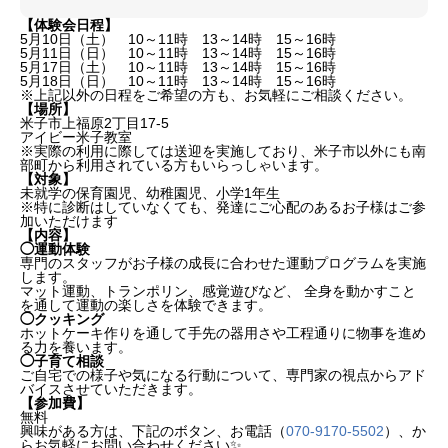
【体験会日程】
5月10日（土） 10～11時 13～14時 15～16時
5月11日（日） 10～11時 13～14時 15～16時
5月17日（土） 10～11時 13～14時 15～16時
5月18日（日） 10～11時 13～14時 15～16時
※上記以外の日程をご希望の方も、お気軽にご相談ください。
【場所】
米子市上福原2丁目17-5
アイビー米子教室
※実際の利用に際しては送迎を実施しており、米子市以外にも南
部町から利用されている方もいらっしゃいます。
【対象】
未就学の保育園児、幼稚園児、小学1年生
※特に診断はしていなくても、発達にご心配のあるお子様はご参
加いただけます
【内容】
◯運動体験
専門のスタッフがお子様の成長に合わせた運動プログラムを実施
します。
マット運動、トランポリン、感覚遊びなど、 全身を動かすこと
を通して運動の楽しさを体験できます。
◯クッキング
ホットケーキ作りを通して手先の器用さや工程通りに物事を進め
る力を養います。
◯子育て相談
ご自宅での様子や気になる行動について、専門家の視点からアド
バイスさせていただきます。
【参加費】
無料
興味がある方は、下記のボタン、お電話（
070-9170-5502
）、か
らお気軽にお問い合わせください✨