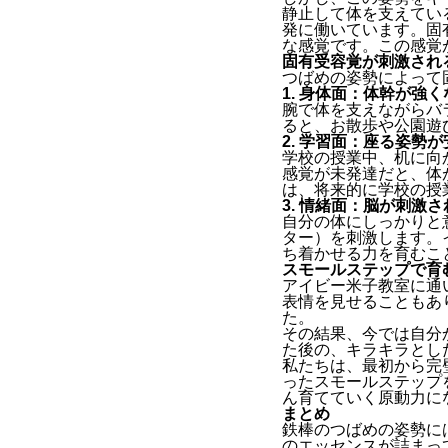
静止して体を支えてい
発に働いています。固
な感覚です。この感覚
固有受容覚が刺激され
つばめの姿勢によって
1. 身体面：体幹が強
腕で体を支えながらバ
ると、お散歩や公園遊
2. 学習面：座る姿勢
学校の授業中、机に向
感覚が未発達だと、体
は、将来的に学校の授
3. 情緒面：脳が刺激
自分の体にしっかりと
ター）を刺激します。
ち着かせる力を育むこ
スモールステップで育
アイビー米子教室に通
表情を見せることもあ
た。
その結果、今では自分
た後の、キラキラとし
私たちは、最初から完
ったスモールステップ
ん育てていく原動力に
まとめ
鉄棒のつばめの姿勢に
のエッセンスが詰まっ