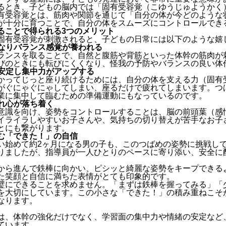
るとき、子どもの脳内では「固有受容覚（こゆうじゅようかく
有受容覚とは、筋肉や関節を通じて「自分の体が今どのような
が十分に育つことで、自分の体をスムーズにコントロールでき
ることで得られる3つのメリット
固有受容覚が刺激されると、子どもの日常には以下のような嬉
くなりバランス感覚が養われる
ランスを取ることで、自然と腹筋や背筋といった体幹の筋肉が
びのときにも転びにくくなり、怪我の予防やバランスの良い体
が安定し集中力がアップする
かってじっと座り続けるためには、自分の体を支える力（固有
がぐにゃぐにゃしてしまい、座るだけで疲れてしまいます。つ
業に集中して臨むための準備運動にもなっているのです。
され心が落ち着く
意識を向け、姿勢をコントロールすることは、脳の前頭葉（感
イライラしやすいお子さんや、気持ちの切り替えが苦手なお子
とにも繋がります。
む「できた！」の自信
い始めて約2ヶ月になる男の子も、このつばめの姿勢に挑戦し
りましたが、指導員が一人ひとりのペースに寄り添い、安全に
から進んで鉄棒に向かい、ピシッと綺麗な姿勢をキープできる
た笑顔と自信に満ちた表情がとても印象的です。
璧にできることを求めません。「まずは鉄棒を握ってみる」「
を大切にしています。この小さな「できた！」の積み重ねこそ
なります。
は、体幹の強化だけでなく、学習面の集中力や情緒の安定など
ています。