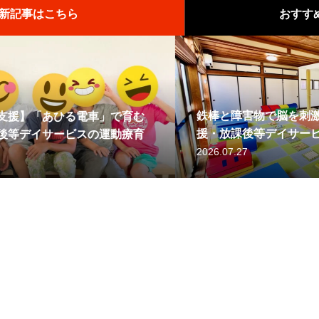
新記事はこちら
おすす
を刺激！米子市の児童発達支
【米子市の児童発達
足と発達の関係【児童発達支
【開催報告】米子市
サービスが解説する「協調運
ス】「逆上がり」の
サービス】
合と運動療育で子ど
能力」の秘密
育む理由
2026.07.21
2025.08.05