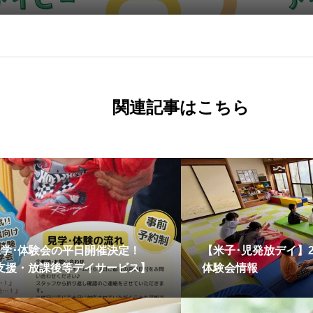
高める運動療育の秘
関連記事はこちら
見学･体験会の平日開催決定！
【米子･児発放デイ】2
支援・放課後等デイサービス】
体験会情報