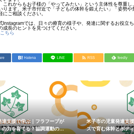
、これからもお子様の「やってみたい」という主体性を尊重し
いります。米子市付近で「子どもの体幹を鍛えたい」「姿勢や
軽にご相談ください。
Instagramでは、日々の療育の様子や、発達に関するお役
の成長のヒントを見つけてください。
ーはこちら
are
Hatena
LINE
RSS
feedly
発達支援で学ぶ｜フラフープが
米子市の児童発達支
」の力を育てる？協調運動の重
スで育む体幹とボデ