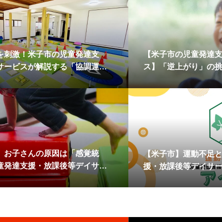
を刺激！米子市の児童発達支
【米子市の児童発達
サービスが解説する「協調運
ス】「逆上がり」の
能力」の秘密
育む理由
」お子さんの原因は「感覚統
【米子市】運動不足
童発達支援・放課後等デイサー
援・放課後等デイサ