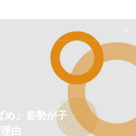
ばめ」姿勢が子
る理由