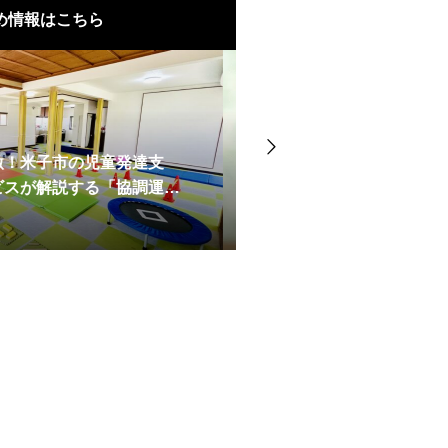
め情報はこちら
支援・放課後等デイサービ
鉄棒と障害物で脳を刺激
【米子・放課後等デイサ
の保育・福祉勉強会｜感覚統
挑戦が子どもの自己肯定感を
援・放課後等デイサービ
い」「不器用」は感覚が
もの発達を支える
動」と「空間認識能力」
感覚統合とサーキットト
2026.07.13
2025.09.04