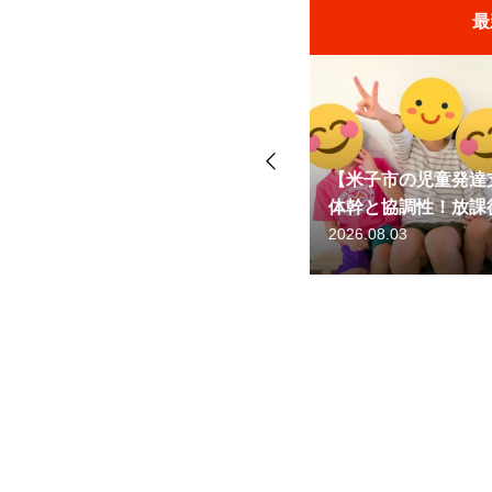
最
鉄棒と障害物で脳
発達支援】「あひる電車」で育む
【米子市】運動不
援・放課後等デイ
放課後等デイサービスの運動療育
お披露目！【米子児発放デイ】
援・放課後等デイ
動」と「空間認識
2026.07.27
2025.07.29