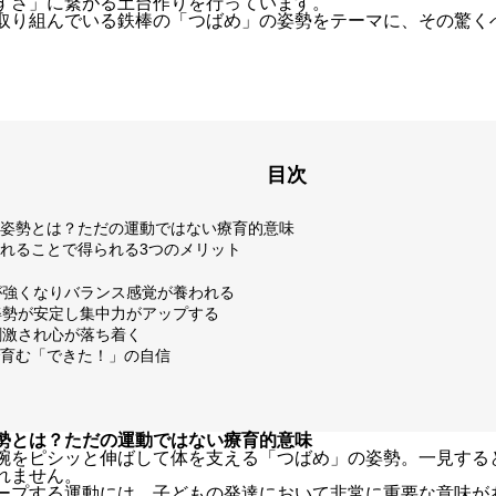
すさ」に繋がる土台作りを行っています。
取り組んでいる鉄棒の「つばめ」の姿勢をテーマに、その驚く
目次
姿勢とは？ただの運動ではない療育的意味
れることで得られる3つのメリット
幹が強くなりバランス感覚が養われる
る姿勢が安定し集中力がアップする
が刺激され心が落ち着く
育む「できた！」の自信
勢とは？ただの運動ではない療育的意味
腕をピシッと伸ばして体を支える「つばめ」の姿勢。一見する
れません。
ープする運動には、子どもの発達において非常に重要な意味が