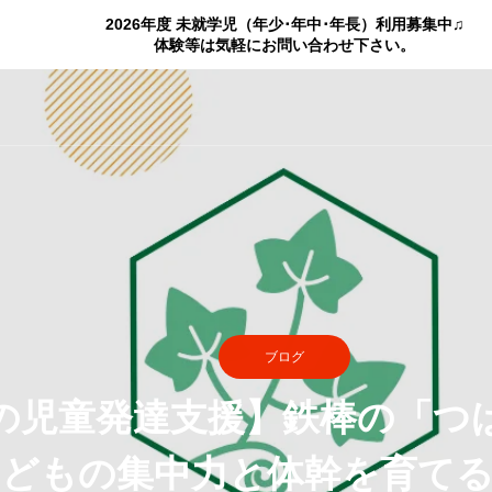
2026年度 未就学児（年少･年中･年長）利用募集中♫
体験等は気軽にお問い合わせ下さい。
ブログ
の児童発達支援】鉄棒の「つ
どもの集中力と体幹を育て