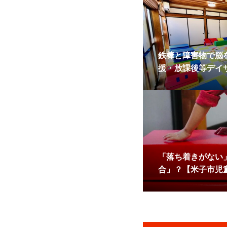
鉄棒と障害物で脳
援・放課後等デイ
動」と「空間認識
「落ち着きがない
合」？【米子市児
ビス】