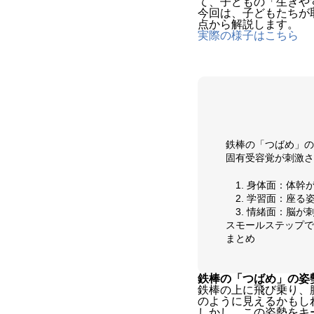
て、子どもの「生きや
今回は、子どもたちが
点から解説します。
実際の様子はこちら
鉄棒の「つばめ」の
固有受容覚が刺激さ
1. 身体面：体
2. 学習面：座
3. 情緒面：脳
スモールステップで
まとめ
鉄棒の「つばめ」の姿
鉄棒の上に飛び乗り、
のように見えるかもし
しかし、この姿勢をキ