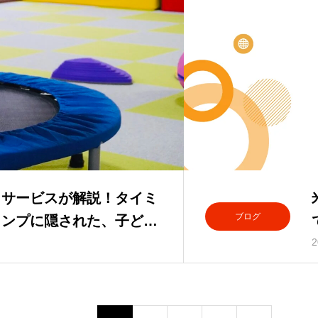
イサービスが解説！タイミ
ブログ
ャンプに隠された、子ども
達支援の秘密
2