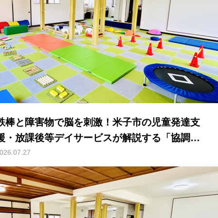
鉄棒と障害物で脳を刺激！米子市の児童発達支
援・放課後等デイサービスが解説する「協調運
動」と「空間認識能力」の秘密
026.07.27