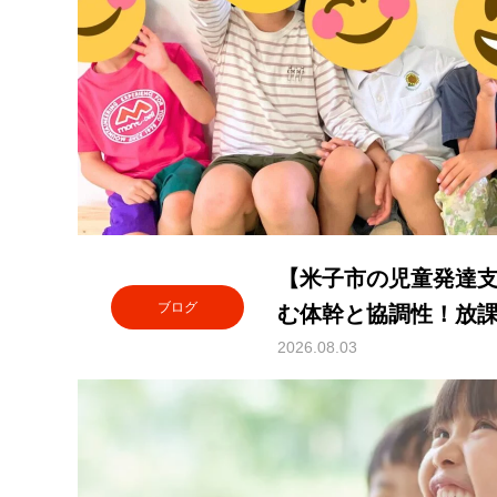
【米子市の児童発達
ブログ
む体幹と協調性！放
療育
2026.08.03