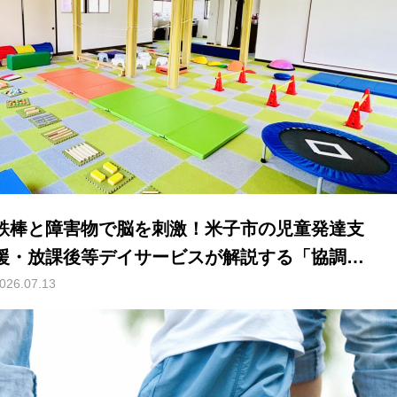
鉄棒と障害物で脳を刺激！米子市の児童発達支
援・放課後等デイサービスが解説する「協調運
動」と「空間認識能力」の秘密
026.07.13