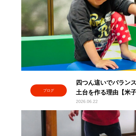
四つん這いでバラン
ブログ
土台を作る理由【米
後等デイサービス】
2026.06.22