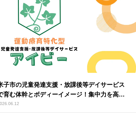
米子市の児童発達支援・放課後等デイサービス
で育む体幹とボディーイメージ！集中力を高め
る運動療育の秘密
026.06.12