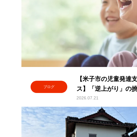
【米子市の児童発達
ブログ
ス】「逆上がり」の
を育む理由
2026.07.21