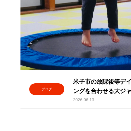
米子市の放課後等デ
ブログ
ングを合わせる大ジ
の脳を育てる児童発
2026.06.13