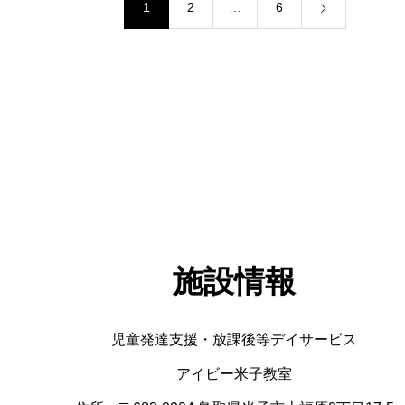
1
2
…
6
施設情報
児童発達支援・放課後等デイサービス
アイビー米子教室